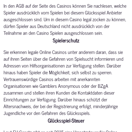
In den AGB auf der Seite des Casinos können Sie nachlesen, welche
Spieler ausdrücklich vom Spielen bei diesem Glücksspiel Anbieter
ausgeschlossen sind. Um in diesem Casino legal zocken zu können,
dürfen Spieler aus Deutschland nicht ausdrücklich von der
Teilnahme an den Casino Spielen ausgeschlossen sein.
Spielerschutz
Sie erkennen legale Online Casinos unter anderem daran, dass sie
auf ihren Seiten über die Gefahren von Spielsucht informieren und
Adressen von Hilfsorganisationen zur Verfügung stellen. Darüber
hinaus haben Spieler die Möglichkeit, sich selbst zu sperren.
Vertrauenswürdige Casinos arbeiten mit anerkannten
Organisationen wie Gamblers Anonymous oder der BZgA
zusammen und stellen ihren Kunden die Kontaktdaten dieser
Einrichtungen zur Verfügung. Darüber hinaus schützt der
Altersnachweis, der bei der Registrierung erfolgt, minderjährige
Jugendliche vor den Gefahren des Glücksspiels.
Glücksspiel-Steuer