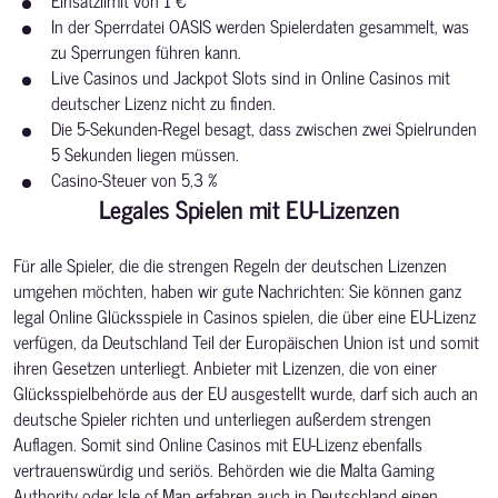
Einsatzlimit von 1 €
In der Sperrdatei OASIS werden Spielerdaten gesammelt, was
zu Sperrungen führen kann.
Live Casinos und Jackpot Slots sind in Online Casinos mit
deutscher Lizenz nicht zu finden.
Die 5-Sekunden-Regel besagt, dass zwischen zwei Spielrunden
5 Sekunden liegen müssen.
Casino-Steuer von 5,3 %
Legales Spielen mit EU-Lizenzen
Für alle Spieler, die die strengen Regeln der deutschen Lizenzen
umgehen möchten, haben wir gute Nachrichten: Sie können ganz
legal Online Glücksspiele in Casinos spielen, die über eine EU-Lizenz
verfügen, da Deutschland Teil der Europäischen Union ist und somit
ihren Gesetzen unterliegt. Anbieter mit Lizenzen, die von einer
Glücksspielbehörde aus der EU ausgestellt wurde, darf sich auch an
deutsche Spieler richten und unterliegen außerdem strengen
Auflagen. Somit sind Online Casinos mit EU-Lizenz ebenfalls
vertrauenswürdig und seriös. Behörden wie die Malta Gaming
Authority oder Isle of Man erfahren auch in Deutschland einen