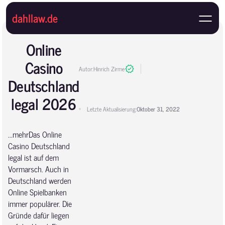
dahllaw.de
Online
Casino
Autor:
Hinrich Zirme
Deutschland
legal 2026
Letzte Aktualisierung:
Oktober 31, 2022
...mehr
Das Online
Casino Deutschland
legal ist auf dem
Vormarsch. Auch in
Deutschland werden
Online Spielbanken
immer populärer. Die
Gründe dafür liegen