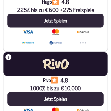
4.8
Hugo
225% bis zu €600 +275 Freispiele
Jetzt Spielen
4.8
Rivo
1000% bis zu €10,000
Jetzt Spielen