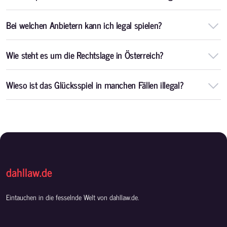
Schweizer Casinos werden durch die Eidgenössische
Bei welchen Anbietern kann ich legal spielen?
Spielbankenkommission ESBK geregelt. In der Schweiz dürfen nur
Casinos, die über eine physische Spielbank verfügen, auch Online
Den deutschen Spielern bieten sich mehrere Möglichkeiten: Sie
Spiele im Internet anbieten. Dieses Gesetz ist voraussichtlich noch
Wie steht es um die Rechtslage in Österreich?
können sowohl in Online Casinos mit deutscher Lizenz, als auch bei
bis 2024 in Kraft.
Anbietern mit EU-Lizenz spielen. Wichtig ist hier die Seriosität und
Auch in der Alpenrepublik müssen Online Casino Seiten eine
die Vertrauenswürdigkeit des Casinos. Wir haben für Sie eine Liste
Wieso ist das Glücksspiel in manchen Fällen illegal?
staatliche Lizenz haben. Das österreichische Glücksspielmonopol gilt
mit den besten Casinos zusammengestellt. Zu den Top-Casinos für
auch für das Internet. Es verstößt jedoch gegen europäisches Recht,
die besten Spiele im Internet gehören Wunderino, Hyperino und
Glücksspiel unterliegt strengen Gesetzen und Regelungen, um
ausländische Anbieter aufgrund eines staatlichen Monopols vom
Sunmaker.
Spieler vor kriminellen Aktivitäten zu schützen. Wir empfehlen Ihnen
österreichischen Markt auszuschließen. Aus diesem Grund können
ausschließlich in legalen Casinos mit gültigen Lizenzen zu spielen.
auch Spieler aus Österreich die Angebote von europäischen Online
Auf diese Weise können Sie sich darauf verlassen, dass es in dem
Casinos nutzen und von ihrem hervorragenden Spielangebot,
Casino fair zugeht, Sie Ihre Auszahlung zuverlässig durch seriöse
Freispiele, Cashback und Bonus-Angeboten profitieren.
Zahlungsanbieter erhalten und Ihnen im Notfall ein kompetenter
dahllaw.de
Kundendienst zur Verfügung steht.
Eintauchen in die fesselnde Welt von dahllaw.de.