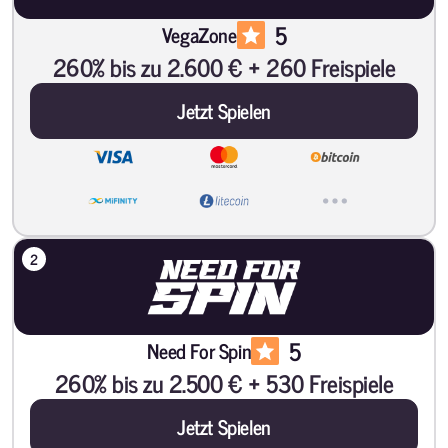
5
VegaZone
260% bis zu 2.600 € + 260 Freispiele
Jetzt Spielen
5
Need For Spin
260% bis zu 2.500 € + 530 Freispiele
Jetzt Spielen