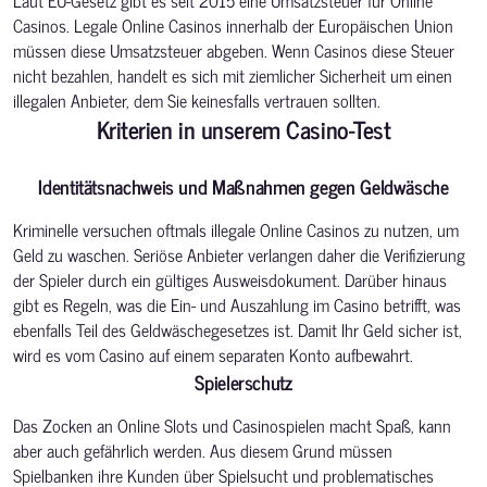
Laut EU-Gesetz gibt es seit 2015 eine Umsatzsteuer für Online
Casinos. Legale Online Casinos innerhalb der Europäischen Union
müssen diese Umsatzsteuer abgeben. Wenn Casinos diese Steuer
nicht bezahlen, handelt es sich mit ziemlicher Sicherheit um einen
illegalen Anbieter, dem Sie keinesfalls vertrauen sollten.
Kriterien in unserem Casino-Test
Identitätsnachweis und Maßnahmen gegen Geldwäsche
Kriminelle versuchen oftmals illegale Online Casinos zu nutzen, um
Geld zu waschen. Seriöse Anbieter verlangen daher die Verifizierung
der Spieler durch ein gültiges Ausweisdokument. Darüber hinaus
gibt es Regeln, was die Ein- und Auszahlung im Casino betrifft, was
ebenfalls Teil des Geldwäschegesetzes ist. Damit Ihr Geld sicher ist,
wird es vom Casino auf einem separaten Konto aufbewahrt.
Spielerschutz
Das Zocken an Online Slots und Casinospielen macht Spaß, kann
aber auch gefährlich werden. Aus diesem Grund müssen
Spielbanken ihre Kunden über Spielsucht und problematisches