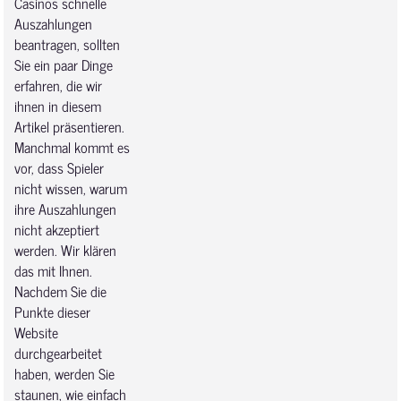
Casinos schnelle
Auszahlungen
beantragen, sollten
Sie ein paar Dinge
erfahren, die wir
ihnen in diesem
Artikel präsentieren.
Manchmal kommt es
vor, dass Spieler
nicht wissen, warum
ihre Auszahlungen
nicht akzeptiert
werden. Wir klären
das mit Ihnen.
Nachdem Sie die
Punkte dieser
Website
durchgearbeitet
haben, werden Sie
staunen, wie einfach