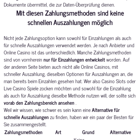
Dokumente übermittel, die zur Daten-Überprüfung dienen.
Mit diesen Zahlungsmethoden sind keine
schnellen Auszahlungen möglich
Nicht jede Zahlungsoption kann sowohl für Einzahlungen als auch
für schnelle Auszahlungen verwendet werden. Je nach Anbieter und
Online Casino ist das unterschiedlich. Manche Zahlungsmethoden
sind von vornherein
nur für Einzahlungen entwickelt
worden. Auf
der anderen Seite bieten auch nicht alle Online Casinos, mit
schneller Auszahlung, dieselben Optionen für Auszahlungen an, die
man bereits beim Einzahlen gesehen hat. Wer also Casino Slots oder
Live Casino Spiele zocken möchten und sowohl für die Einzahlung
als auch für Auszahlung dieselbe Methode nutzen will, der sollte sich
vorab den Zahlungsbereich ansehen
.
Weil wir wissen, wie schwer es sein kann eine
Alternative für
schnelle Auszahlungen
zu finden, haben wir ein paar der Besten für
Sie zusammengestellt.
Zahlungsmethoden
Art
Grund
Alternative
Keine