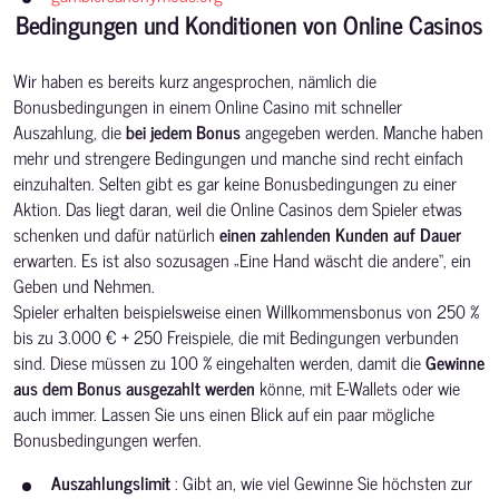
Bedingungen und Konditionen von Online Casinos
Wir haben es bereits kurz angesprochen, nämlich die
Bonusbedingungen in einem Online Casino mit schneller
Auszahlung, die
bei jedem Bonus
angegeben werden. Manche haben
mehr und strengere Bedingungen und manche sind recht einfach
einzuhalten. Selten gibt es gar keine Bonusbedingungen zu einer
Aktion. Das liegt daran, weil die Online Casinos dem Spieler etwas
schenken und dafür natürlich
einen zahlenden Kunden auf Dauer
erwarten. Es ist also sozusagen „Eine Hand wäscht die andere“, ein
Geben und Nehmen.
Spieler erhalten beispielsweise einen Willkommensbonus von 250 %
bis zu 3.000 € + 250 Freispiele, die mit Bedingungen verbunden
sind. Diese müssen zu 100 % eingehalten werden, damit die
Gewinne
aus dem Bonus ausgezahlt werden
könne, mit E-Wallets oder wie
auch immer. Lassen Sie uns einen Blick auf ein paar mögliche
Bonusbedingungen werfen.
Auszahlungslimit
: Gibt an, wie viel Gewinne Sie höchsten zur