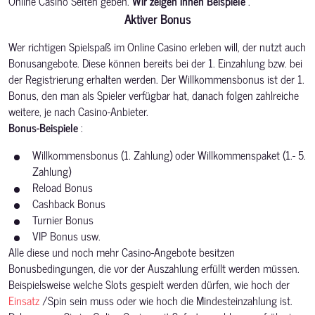
Online Casino Seiten geben.
Wir zeigen Ihnen Beispiele
.
Aktiver Bonus
Wer richtigen Spielspaß im Online Casino erleben will, der nutzt auch
Bonusangebote. Diese können bereits bei der 1. Einzahlung bzw. bei
der Registrierung erhalten werden. Der Willkommensbonus ist der 1.
Bonus, den man als Spieler verfügbar hat, danach folgen zahlreiche
weitere, je nach Casino-Anbieter.
Bonus-Beispiele
:
Willkommensbonus (1. Zahlung) oder Willkommenspaket (1.- 5.
Zahlung)
Reload Bonus
Cashback Bonus
Turnier Bonus
VIP Bonus usw.
Alle diese und noch mehr Casino-Angebote besitzen
Bonusbedingungen, die vor der Auszahlung erfüllt werden müssen.
Beispielsweise welche Slots gespielt werden dürfen, wie hoch der
Einsatz
/Spin sein muss oder wie hoch die Mindesteinzahlung ist.