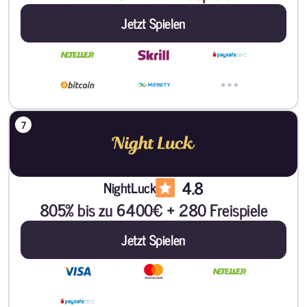
Jetzt Spielen
4.8
NightLuck
805% bis zu 6400€ + 280 Freispiele
Jetzt Spielen