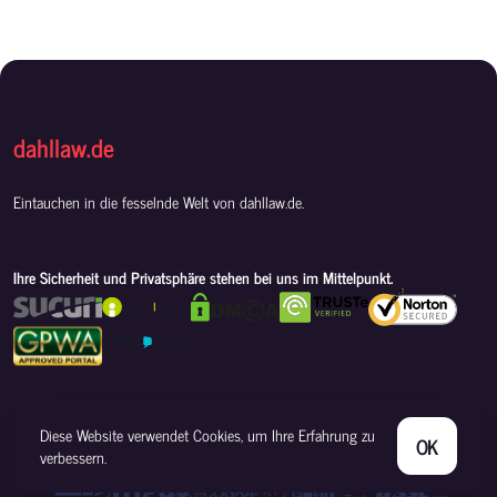
Wenn Sie Gewinne im Online Casino Österreich schnelle Auszahlung
sogar Sportwetten mit E-Sports und vieles mehr.
erspielt haben, müssen Sie in
Österreich
dafür kein Steuern
bezahlen.
dahllaw.de
Eintauchen in die fesselnde Welt von dahllaw.de.
Ihre Sicherheit und Privatsphäre stehen bei uns im Mittelpunkt.
Verantwortungsvolles Spielen ist unser Credo.
Diese Website verwendet Cookies, um Ihre Erfahrung zu
OK
verbessern.