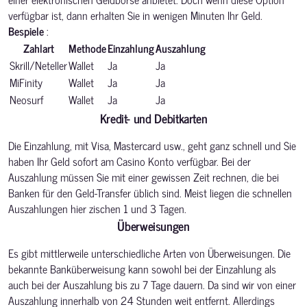
verfügbar ist, dann erhalten Sie in wenigen Minuten Ihr Geld.
Bespiele
:
Zahlart
Methode
Einzahlung
Auszahlung
Skrill/Neteller
Wallet
Ja
Ja
MiFinity
Wallet
Ja
Ja
Neosurf
Wallet
Ja
Ja
Kredit- und Debitkarten
Die Einzahlung, mit Visa, Mastercard usw., geht ganz schnell und Sie
haben Ihr Geld sofort am Casino Konto verfügbar. Bei der
Auszahlung müssen Sie mit einer gewissen Zeit rechnen, die bei
Banken für den Geld-Transfer üblich sind. Meist liegen die schnellen
Auszahlungen hier zischen 1 und 3 Tagen.
Überweisungen
Es gibt mittlerweile unterschiedliche Arten von Überweisungen. Die
bekannte Banküberweisung kann sowohl bei der Einzahlung als
auch bei der Auszahlung bis zu 7 Tage dauern. Da sind wir von einer
Auszahlung innerhalb von 24 Stunden weit entfernt. Allerdings