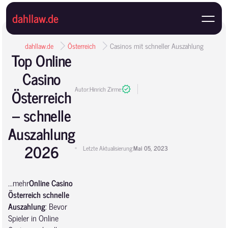
dahllaw.de
dahllaw.de
Österreich
Casinos mit schneller Auszahlung
Top Online
Casino
Autor:
Hinrich Zirme
Österreich
– schnelle
Auszahlung
2026
Letzte Aktualisierung:
Mai 05, 2023
...mehr
Online Casino
Österreich schnelle
Auszahlung
: Bevor
Spieler in Online