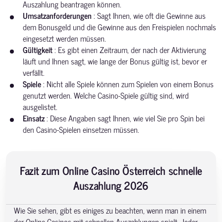
Auszahlung beantragen können.
Umsatzanforderungen
: Sagt Ihnen, wie oft die Gewinne aus
dem Bonusgeld und die Gewinne aus den Freispielen nochmals
eingesetzt werden müssen.
Gültigkeit
: Es gibt einen Zeitraum, der nach der Aktivierung
läuft und Ihnen sagt, wie lange der Bonus gültig ist, bevor er
verfällt.
Spiele
: Nicht alle Spiele können zum Spielen von einem Bonus
genutzt werden. Welche Casino-Spiele gültig sind, wird
ausgelistet.
Einsatz
: Diese Angaben sagt Ihnen, wie viel Sie pro Spin bei
den Casino-Spielen einsetzen müssen.
Fazit zum Online Casino Österreich schnelle
Auszahlung 2026
Wie Sie sehen, gibt es einiges zu beachten, wenn man in einem
der Online Casinos mit schnellen Auszahlungen spielt. Jeder