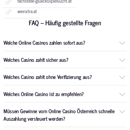
fachstelle-gluecksspielsucht.at
wienxtra.at
FAQ – Häufig gestellte Fragen
Welche Online Casinos zahlen sofort aus?
Je nachdem, welche Internet-Casinos Sie besuchen, kann die
Welches Casino zahlt sicher aus?
Geschwindigkeit der Auszahlung variieren. Es hängt auch von den
Anbietern ab. Gute Zahlungsmethoden sind aber beispielsweise
Wenn Sie unsicher sind, was die Auszahlung Ihrer Gewinne angeht,
Giropay, Kryptowährungen, EcoPayz usw.
Welches Casino zahlt ohne Verifizierung aus?
nutzen Sie einfach unsere geprüften Casinos. Diese haben nicht nur
eine gute Online Casino Auszahlungsquote und ausgezeichnete
Es gibt einige Top Online Casinos, die Auszahlungen ohne
Games zum Spielen, sondern auch sichere und schnelle
Welches Online Casino ist zu empfehlen?
Verifizierung vornehmen. Allerdings sind das meist nur kleine
Auszahlungen.
Beträge und keine hohen Gewinne. Lesen Sie sich diesbezüglich die
Wenn Sie seriöse und sichere Online Casinos mit raschen
AGB durch.
Müssen Gewinne vom Online Casino Österreich schnelle
Auszahlungen suchen, dann sollten Sie einen Blick auf unsere
Auszahlung versteuert werden?
geprüften Seiten werfen. Diese Betreiber haben Top-Bonusangebote,
eine hohe Auszahlungsquote, alle Sicherheitsmaßnahmen, teilweise